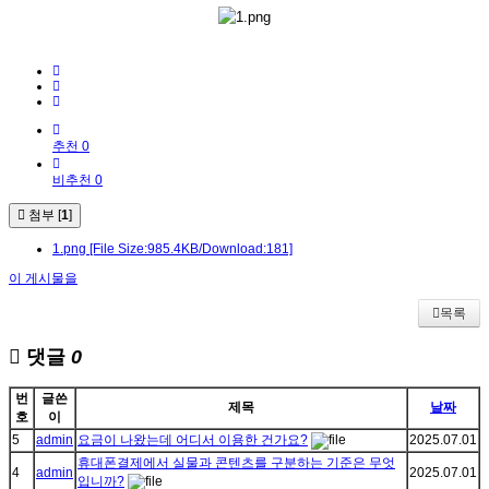
추천 0
비추천 0
첨부 [
1
]
1.png
[File Size:985.4KB/Download:181]
이 게시물을
목록
댓글
0
번
글쓴
제목
날짜
호
이
5
admin
요금이 나왔는데 어디서 이용한 건가요?
2025.07.01
휴대폰결제에서 실물과 콘텐츠를 구분하는 기준은 무엇
4
admin
2025.07.01
입니까?